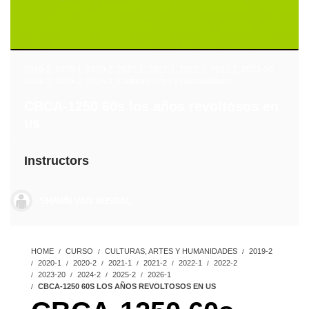
2019-2
,
2020-1
,
2020-2
,
2021-1
,
2021-2
,
2022-1
,
2022-2
,
2023-20
,
2024-2
,
2025-2
,
2026-1
,
Culturas, Artes y Humanidades
CBCA-1250 60s los años revoltosos en
us
Instructors
SHAWN VAN AUSDAL
HOME
CURSO
CULTURAS, ARTES Y HUMANIDADES
2019-2
2020-1
2020-2
2021-1
2021-2
2022-1
2022-2
2023-20
2024-2
2025-2
2026-1
CBCA-1250 60S LOS AÑOS REVOLTOSOS EN US