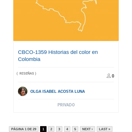
CBCO-1359 Historias del color en
Colombia
( RESEÑAS )
0
OLGA ISABEL ACOSTA LUNA
PRIVADO
PÁGINA 1 DE 29
1
2
3
4
5
NEXT ›
LAST »