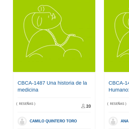
CBCA-1487 Una historia de la
CBCA-14
medicina
Humano
( RESEÑAS )
( RESEÑAS )
20
CAMILO QUINTERO TORO
ANA