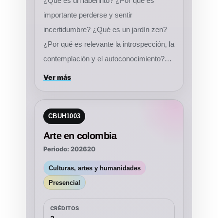
¿Qué es un laberinto? ¿Por qué es
importante perderse y sentir
incertidumbre? ¿Qué es un jardín zen?
¿Por qué es relevante la introspección, la
contemplación y el autoconocimiento?
Este curso se concentra en explorar y
Ver más
develar, a partir del estudio de estos
lugares simbólicos, algunos extremos de
CBUH1003
la existencia humana entre los cuales
todos nos movemos: caos-orden,
Arte en colombia
sentimiento-razón, experiencia-
Periodo: 202620
contemplación, oscuridad-luz, etc. El
Culturas, artes y humanidades
curso revela la historia de estos dos
Presencial
lugares como un péndulo en el que los
polos a menudo se unen. A pesar de que
CRÉDITOS