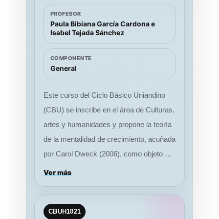
patrimonial en Colombia. A partir del
PROFESOR
análisis de ejemplos provenientes de la
Paula Bibiana García Cardona e
Isabel Tejada Sánchez
arqueología, la arquitectura, los bienes
muebles, los museos y diversas
COMPONENTE
manifestaciones del patrimonio cultural
General
inmaterial, se busca comprender la
complejidad de los procesos de
Este curso del Ciclo Básico Uniandino
construcción de identidad en el país. En
(CBU) se inscribe en el área de Culturas,
el marco del Ciclo Básico Uniandino
artes y humanidades y propone la teoría
(CBU), el curso aporta a la formación
de la mentalidad de crecimiento, acuñada
integral al permitir que los estudiantes
por Carol Dweck (2006), como objeto de
analicen críticamente problemáticas
estudio humanístico: un cuerpo de
Ver más
culturales contemporáneas, comprendan
conocimiento que puede analizarse en
la relación entre patrimonio, identidad y
sus fundamentos históricos y científicos,
sociedad, y desarrollen habilidades para
CBUH1021
interpretarse críticamente y aplicarse a la