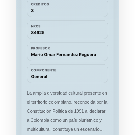
CRÉDITOS
nuestras opiniones personales al
comparación de distintas perspectivas
3
respecto.
teóricas, culturales y estéticas sobre la
música afrocolombiana, permitiendo al
NRCS
84625
estudiante interpretar y evaluar estas
manifestaciones desde enfoques propios
PROFESOR
de las artes y las humanidades.
Mario Omar Fernandez Reguera
Asimismo, fomenta la competencia
ciudadana al propiciar la comprensión de
COMPONENTE
General
la diversidad cultural del país y el
reconocimiento de las comunidades
La amplia diversidad cultural presente en
afrodescendientes como actores
el territorio colombiano, reconocida por la
fundamentales en la construcción de la
Constitución Política de 1991 al declarar
identidad nacional. El curso también
a Colombia como un país pluriétnico y
fortalece la capacidad de analizar
multicultural, constituye un escenario
críticamente obras y expresiones