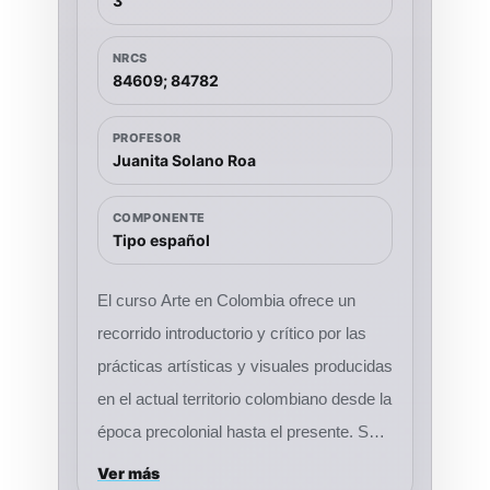
3
sus caminos difieran, el carácter
iniciático, curativo y religioso se
NRCS
encuentra curiosamente en ambos. En
84609; 84782
los últimos cincuenta años se evidencia
en diversas profesiones y desde las más
PROFESOR
Juanita Solano Roa
variadas perspectivas, un claro
renacimiento en el estudio y
COMPONENTE
representación tanto de los laberintos
Tipo español
como de formas del llamado
minimalismo (incluyendo el hito del jardín
El curso Arte en Colombia ofrece un
zen). El primero aparece en el mundo
recorrido introductorio y crítico por las
actual como espejo de nuestro
prácticas artísticas y visuales producidas
convulsionado Zeitgeist, el segundo se
en el actual territorio colombiano desde la
muestra como búsqueda de respuesta
época precolonial hasta el presente. Su
frente al primero. El presente CBU busca
objetivo es comprender el arte no solo
Ver más