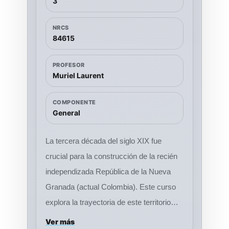
3
visuales, materiales y artísticas. Al
finalizar el curso, los estudiantes habrán
NRCS
adquirido un amplio panorama sobre el
84615
arte y los fenómenos de la cultura
PROFESOR
material que tuvieron lugar en el actual
Muriel Laurent
territorio de Colombia.
COMPONENTE
General
La tercera década del siglo XIX fue
crucial para la construcción de la recién
independizada República de la Nueva
Granada (actual Colombia). Este curso
explora la trayectoria de este territorio
entre 1819 y 1830 caracterizada por la
Ver más