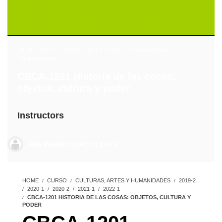
2019-2
,
2020-1
,
2020-2
,
2021-1
,
2022-1
,
Culturas, Artes y
Humanidades
CBCA-1201 Historia de las cosas:
objetos, cultura y poder
Instructors
ANA MARIA OTERO CLEVES
HOME
CURSO
CULTURAS, ARTES Y HUMANIDADES
2019-2
2020-1
2020-2
2021-1
2022-1
CBCA-1201 HISTORIA DE LAS COSAS: OBJETOS, CULTURA Y
PODER