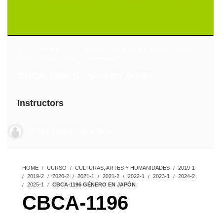
2019-1
,
2019-2
,
2020-2
,
2021-1
,
2021-2
,
2022-1
,
2023-1
,
2024-2
,
2025-1
,
Culturas, Artes y Humanidades
CBCA-1196 Género en Japón
Instructors
BETSY FORERO MONTOYA
HOME
CURSO
CULTURAS, ARTES Y HUMANIDADES
2019-1
2019-2
2020-2
2021-1
2021-2
2022-1
2023-1
2024-2
2025-1
CBCA-1196 GÉNERO EN JAPÓN
CBCA-1196