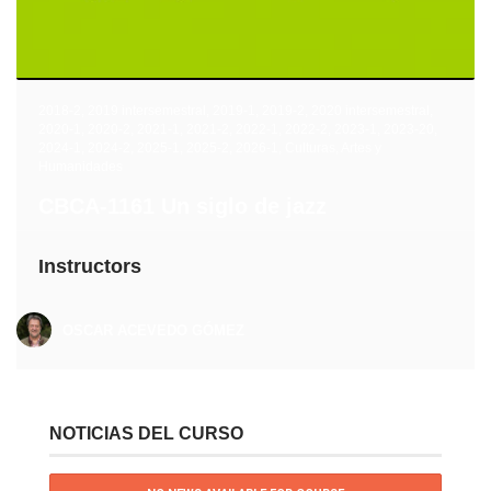
2018-2
,
2019 intersemestral
,
2019-1
,
2019-2
,
2020 intersemestral
,
2020-1
,
2020-2
,
2021-1
,
2021-2
,
2022-1
,
2022-2
,
2023-1
,
2023-20
,
2024-1
,
2024-2
,
2025-1
,
2025-2
,
2026-1
,
Culturas, Artes y
Humanidades
CBCA-1161 Un siglo de jazz
Instructors
OSCAR ACEVEDO GÓMEZ
NOTICIAS DEL CURSO