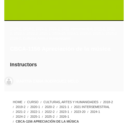
2018-2
,
2019-2
,
2020-1
,
2020-2
,
2021 intersemestral
,
2021-1
,
2021-
2
,
2022-1
,
2022-2
,
2023-1
,
2023-20
,
2024-1
,
2024-2
,
2025-1
,
2025-2
,
2026-1
,
Culturas, Artes y Humanidades
CBCA-1156 Apreciación de la música
Instructors
MARTHA ENNA RODRÍGUEZ MELO
HOME
CURSO
CULTURAS, ARTES Y HUMANIDADES
2018-2
2019-2
2020-1
2020-2
2021-1
2021 INTERSEMESTRAL
2021-2
2022-1
2022-2
2023-1
2023-20
2024-1
2024-2
2025-1
2025-2
2026-1
CBCA-1156 APRECIACIÓN DE LA MÚSICA