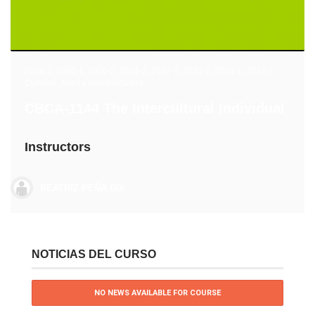
2018-2
,
2020-1
,
2020-2
,
2021-1
,
2022-1
,
2022-2
,
2024-1
,
2024-2
,
Culturas, Artes y Humanidades
CBCA-1144 The Intercultural Individual
Instructors
BEATRIZ PEÑA DIX
NOTICIAS DEL CURSO
NO NEWS AVAILABLE FOR COURSE