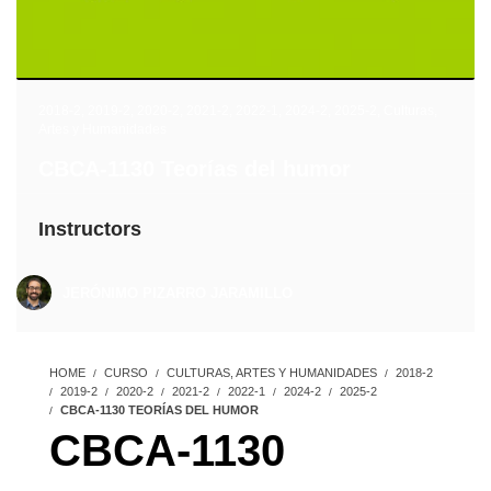
2018-2
,
2019-2
,
2020-2
,
2021-2
,
2022-1
,
2024-2
,
2025-2
,
Culturas,
Artes y Humanidades
CBCA-1130 Teorías del humor
Instructors
JERÓNIMO PIZARRO JARAMILLO
HOME
CURSO
CULTURAS, ARTES Y HUMANIDADES
2018-2
2019-2
2020-2
2021-2
2022-1
2024-2
2025-2
CBCA-1130 TEORÍAS DEL HUMOR
CBCA-1130