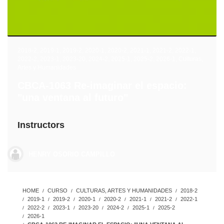
2018-2
,
2019-1
,
2019-2
,
2020-1
,
2020-2
,
2021-1
,
2021-2
,
2022-1
,
2022-2
,
2023-1
,
2023-20
,
2024-2
,
2025-1
,
2025-2
,
2026-1
,
Culturas,
Artes y Humanidades
CBCA-1063 Re-imaginar el espacio:
"una ventana al futuro"
Instructors
HENRY OSORIO CAMPILLO
HOME
CURSO
CULTURAS, ARTES Y HUMANIDADES
2018-2
2019-1
2019-2
2020-1
2020-2
2021-1
2021-2
2022-1
2022-2
2023-1
2023-20
2024-2
2025-1
2025-2
2026-1