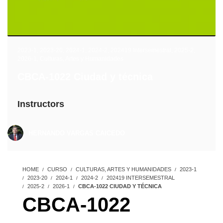
2023-1
,
2023-20
,
2024-1
,
2024-2
,
202419 Intersemestral
,
2025-2
,
2026-1
,
Culturas, Artes y Humanidades
CBCA-1022 Ciudad y técnica
Instructors
HERNANDO VARGAS CAICEDO
HOME
CURSO
CULTURAS, ARTES Y HUMANIDADES
2023-1
2023-20
2024-1
2024-2
202419 INTERSEMESTRAL
2025-2
2026-1
CBCA-1022 CIUDAD Y TÉCNICA
CBCA-1022