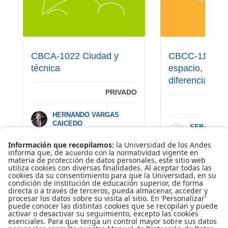
CBCA-1022 Ciudad y
CBCC-1177 Co
técnica
espacio, tiemp
diferencia
PRIVADO
HERNANDO VARGAS
CAICEDO
SEBASTIAN
0
GIRALDO
BASE