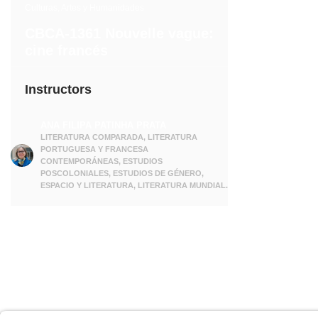
Culturas, Artes y Humanidades
CBCA-1361 Nouvelle vague:
cine francés
Instructors
ANA FILIPA PATINHA PRATA
LITERATURA COMPARADA, LITERATURA
PORTUGUESA Y FRANCESA
CONTEMPORÁNEAS, ESTUDIOS
POSCOLONIALES, ESTUDIOS DE GÉNERO,
ESPACIO Y LITERATURA, LITERATURA MUNDIAL.