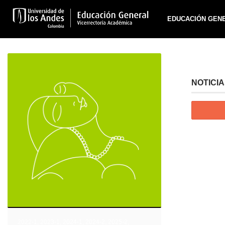
EDUCACIÓN GEN
NOTICI
2022-1
,
2023-1
,
2024-1
,
2024-2
,
2025-2
,