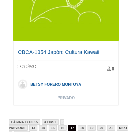
CBCA-1354 Japón: Cultura Kawaii
( RESEÑAS )
0
BETSY FORERO MONTOYA
PRIVADO
PÁGINA 17 DE 55
« FIRST
‹
PREVIOUS
13
14
15
16
17
18
19
20
21
NEXT