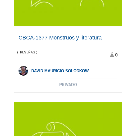
CBCA-1377 Monstruos y literatura
( RESEÑAS )
0
DAVID MAURICIO SOLODKOW
PRIVADO