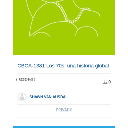
CBCA-1381 Los 70s: una historia global
( RESEÑAS )
0
SHAWN VAN AUSDAL
PRIVADO