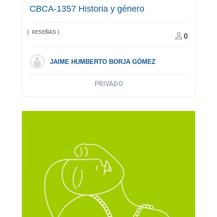
CBCA-1357 Historia y género
( RESEÑAS )
0
JAIME HUMBERTO BORJA GÓMEZ
PRIVADO