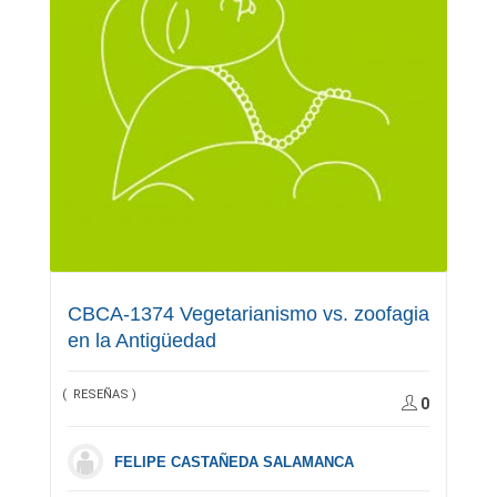
CBCA-1374 Vegetarianismo vs. zoofagia
en la Antigüedad
( RESEÑAS )
0
FELIPE CASTAÑEDA SALAMANCA