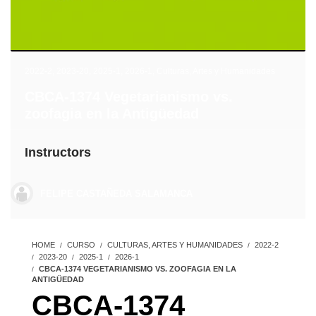
2022-2
,
2023-20
,
2025-1
,
2026-1
,
Culturas, Artes y Humanidades
CBCA-1374 Vegetarianismo vs.
zoofagia en la Antigüedad
Instructors
FELIPE CASTAÑEDA SALAMANCA
HOME
CURSO
CULTURAS, ARTES Y HUMANIDADES
2022-2
2023-20
2025-1
2026-1
CBCA-1374 VEGETARIANISMO VS. ZOOFAGIA EN LA
ANTIGÜEDAD
CBCA-1374