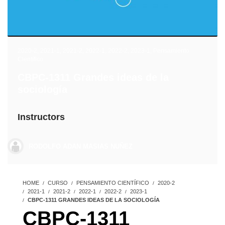
2020-2
,
2021-1
,
2021-2
,
2022-1
,
2022-2
,
2023-1
,
Pensamiento
Científico
CBPC-1311 Grandes ideas de la
sociología
Instructors
RODOLFO ADAN MASIAS NUÑEZ
HOME
CURSO
PENSAMIENTO CIENTÍFICO
2020-2
2021-1
2021-2
2022-1
2022-2
2023-1
CBPC-1311 GRANDES IDEAS DE LA SOCIOLOGÍA
CBPC-1311