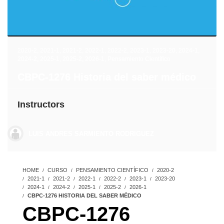
2020-2
,
2021-1
,
2021-2
,
2022-1
,
2022-2
,
2023-1
,
2023-20
,
2024-1
,
2024-2
,
2025-1
,
2025-2
,
2026-1
,
Pensamiento Científico
CBPC-1276 Historia del saber médico
Instructors
LUIS ANDRES SARMIENTO RODRIGUEZ
HOME
CURSO
PENSAMIENTO CIENTÍFICO
2020-2
2021-1
2021-2
2022-1
2022-2
2023-1
2023-20
2024-1
2024-2
2025-1
2025-2
2026-1
CBPC-1276 HISTORIA DEL SABER MÉDICO
CBPC-1276