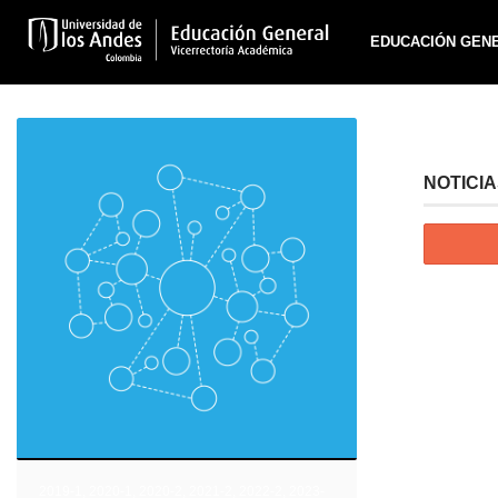
EDUCACIÓN GEN
NOTICI
2019-1
,
2020-1
,
2020-2
,
2021-2
,
2022-2
,
2023-