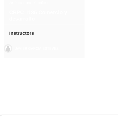
20
,
Pensamiento Científico
CBPC-1185 Comercio y
desarrollo
Instructors
JAVIER GARCIA ESTEVEZ