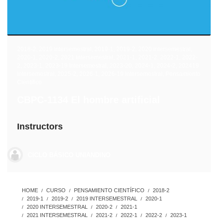
2018-2
,
2019 intersemestral
,
2019-1
,
2019-2
,
2020 intersemestral
,
2020-1
,
2020-2
,
2021 intersemestral
,
2021-1
,
2021-2
,
2022-1
,
2022-
2
,
2023-1
,
2023-19 Intersemestral
,
2023-20
,
2024-1
,
2024-2
,
202419
Intersemestral
,
2025-2
,
2026-1
,
2026-19 intersemestral
,
Pensamiento
Científico
CBPC-1134 El hombre artificial
Instructors
CICLO BÁSICO UNIANDINO
HOME
CURSO
PENSAMIENTO CIENTÍFICO
2018-2
2019-1
2019-2
2019 INTERSEMESTRAL
2020-1
2020 INTERSEMESTRAL
2020-2
2021-1
2021 INTERSEMESTRAL
2021-2
2022-1
2022-2
2023-1