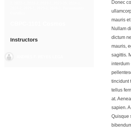
Donec con
2
,
2022-1
,
2022-2
,
2023-1
,
2023-20
,
2024-1
,
2024-2
,
2025-1
,
2025-2
,
2026-1
,
Pensamiento
ullamcorp
Científico
mauris et
CBPC-1101 Cosmos
Nullam di
dictum ne
Instructors
mauris, e
sagittis.
ANDRÉS F. REYES LEGA
interdum 
pellentes
tincidunt 
tellus fe
at. Aenean
sapien. A
Quisque s
bibendum 