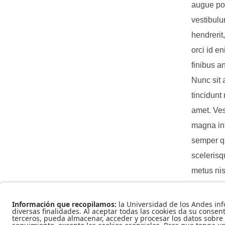
augue pos
vestibulu
hendrerit,
orci id e
finibus a
Nunc sit 
tincidunt
amet. Ves
magna inte
semper qu
scelerisq
metus nis