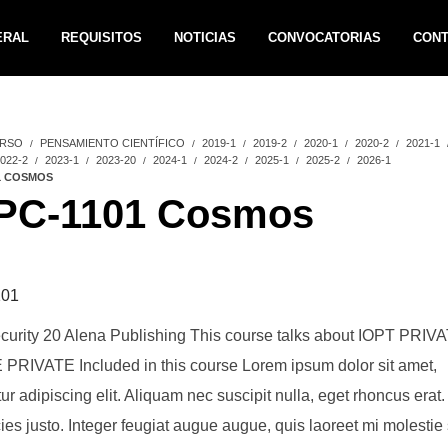
ERAL
REQUISITOS
NOTICIAS
CONVOCATORIAS
CON
RSO
PENSAMIENTO CIENTÍFICO
2019-1
2019-2
2020-1
2020-2
2021-1
022-2
2023-1
2023-20
2024-1
2024-2
2025-1
2025-2
2026-1
1 COSMOS
PC-1101 Cosmos
01
curity 20 Alena Publishing This course talks about IOPT PRIV
RIVATE Included in this course Lorem ipsum dolor sit amet,
ur adipiscing elit. Aliquam nec suscipit nulla, eget rhoncus erat.
icies justo. Integer feugiat augue augue, quis laoreet mi molestie