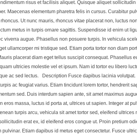
dimentum risus et facilisis aliquet. Quisque aliquet sollicitudi
er. Maecenas elementum pharetra felis in cursus. Curabitur pulv
 rhoncus. Ut nunc mauris, rhoncus vitae placerat non, luctus no
ctum metus in turpis ornare sagittis. Suspendisse id enim ut ligu
c viverra augue. Phasellus non posuere turpis. In vehicula scel
get ullamcorper mi tristique sed. Etiam porta tortor non diam por
 Mauris placerat diam eget tellus suscipit consequat. Phasellus 
quam ultricies molestie vel et ipsum. Nam id tortor eu libero luc
que ac sed lectus. Description Fusce dapibus lacinia volutpat.
turpis ac feugiat varius. Etiam tincidunt lorem tortor, hendrerit sag
rmentum sed. Duis interdum sapien ante, sit amet maximus augue
 eros massa, luctus id porta at, ultrices ut sapien. Integer at pu
enean turpis arcu, vehicula sit amet tortor sed, eleifend ultrices 
ollicitudin erat ex, id eleifend eros congue ut. Proin pretium odi
pulvinar. Etiam dapibus id metus eget consectetur. Fusce ultrice