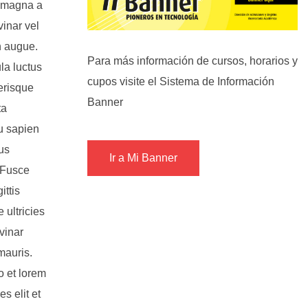
n magna a
inar vel
n augue.
Para más información de cursos, horarios y
la luctus
cupos visite el Sistema de Información
erisque
Banner
ta
eu sapien
tus
Ir a Mi Banner
 Fusce
ittis
 ultricies
lvinar
mauris.
o et lorem
s elit et