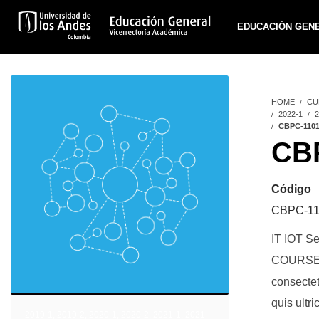
EDUCACIÓN GEN
HOME
CU
2022-1
2
CBPC-110
CB
Código
CBPC-11
IT IOT Se
COURSE P
consectet
quis ultr
2019-1
,
2019-2
,
2020-1
,
2020-2
,
2021-1
,
2021-