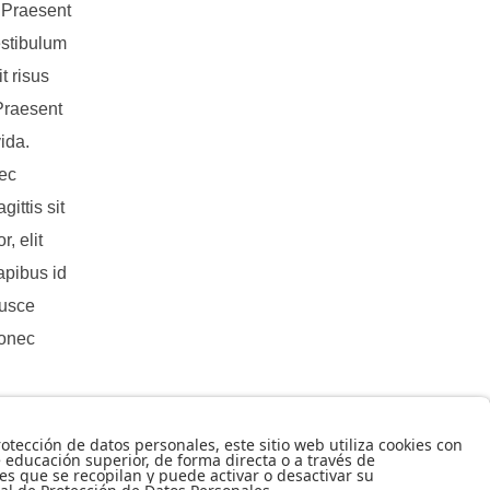
. Praesent
estibulum
t risus
 Praesent
ida.
nec
ittis sit
, elit
dapibus id
Fusce
Donec