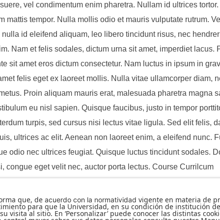
uere, vel condimentum enim pharetra. Nullam id ultrices tortor
m mattis tempor. Nulla mollis odio et mauris vulputate rutrum. V
 nulla id eleifend aliquam, leo libero tincidunt risus, nec hendreri
nim. Nam et felis sodales, dictum urna sit amet, imperdiet lacus.
nte sit amet eros dictum consectetur. Nam luctus in ipsum in grav
amet felis eget ex laoreet mollis. Nulla vitae ullamcorper diam, 
 metus. Proin aliquam mauris erat, malesuada pharetra magna sag
tibulum eu nisl sapien. Quisque faucibus, justo in tempor porttitor
rdum turpis, sed cursus nisi lectus vitae ligula. Sed elit felis, 
is, ultrices ac elit. Aenean non laoreet enim, a eleifend nunc. 
ue odio nec ultrices feugiat. Quisque luctus tincidunt sodales. 
i, congue eget velit nec, auctor porta lectus. Course Currilcum