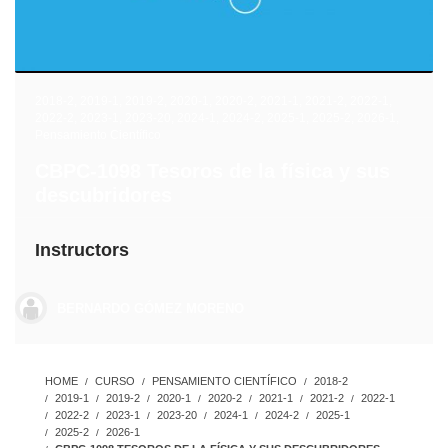
2018-2
,
2019-1
,
2019-2
,
2020-1
,
2020-2
,
2021-1
,
2021-2
,
2022-1
,
2022-2
,
2023-1
,
2023-20
,
2024-1
,
2024-2
,
2025-1
,
2025-2
,
2026-1
,
Pensamiento Científico
CBPC-1098 Tesoros de la física y sus
descubridores
Instructors
BERNARDO GÓMEZ MORENO
HOME
CURSO
PENSAMIENTO CIENTÍFICO
2018-2
2019-1
2019-2
2020-1
2020-2
2021-1
2021-2
2022-1
2022-2
2023-1
2023-20
2024-1
2024-2
2025-1
2025-2
2026-1