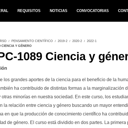
ERAL
REQUISITOS
NOTICIAS
CONVOCATORIAS
CON
RSO
PENSAMIENTO CIENTÍFICO
2019-2
2020-2
2022-1
9 CIENCIA Y GÉNERO
C-1089 Ciencia y géne
ión
e los grandes aportes de la ciencia para el beneficio de la hum
ambién ha contribuido de distintas formas a la marginalización d
 otras minorías en nuestra sociedad. En este curso, los estudia
n la relación entre ciencia y género buscando un mayor entend
ma en que la producción de conocimiento científico ha contribuid
ad de género. El curso está dividido en dos partes. La primera p