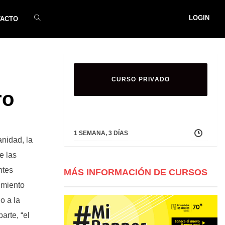
LOGIN
TACTO
CURSO PRIVADO
ro
1 SEMANA, 3 DÍAS
anidad, la
e las
ntes
MÁS INFORMACIÓN DE CURSOS
imiento
o a la
arte, “el