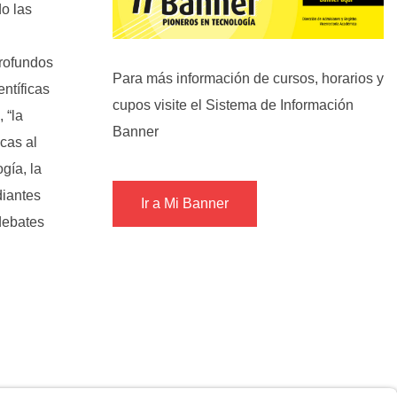
do las
profundos
Para más información de cursos, horarios y
entíficas
cupos visite el Sistema de Información
 “la
Banner
icas al
gía, la
diantes
Ir a Mi Banner
debates