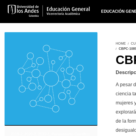
EDUCACIÓN GEN
HOME
CU
CBPC-108
CBP
Descripc
A pesar d
ciencia t
mujeres y
explorará
de la for
desiguald
2019-2
,
2020-2
,
2022-1
,
Pensamiento Científico