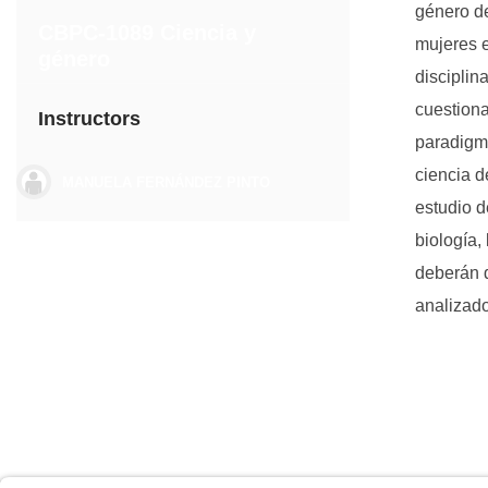
género de
CBPC-1089 Ciencia y
mujeres e
género
disciplin
cuestiona
Instructors
paradigmá
ciencia d
MANUELA FERNÁNDEZ PINTO
estudio d
biología, 
deberán d
analizad