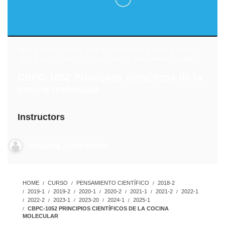
2018-2
,
2019-1
,
2019-2
,
2020-1
,
2020-2
,
2021-1
,
2021-2
,
2022-1
,
2022-2
,
2023-1
,
2023-20
,
2024-1
,
2025-1
,
Pensamiento Científico
CBPC-1052 Principios científicos de la
cocina molecular
Instructors
BARBARA ZIMMERMANN
HOME
CURSO
PENSAMIENTO CIENTÍFICO
2018-2
2019-1
2019-2
2020-1
2020-2
2021-1
2021-2
2022-1
2022-2
2023-1
2023-20
2024-1
2025-1
CBPC-1052 PRINCIPIOS CIENTÍFICOS DE LA COCINA
MOLECULAR