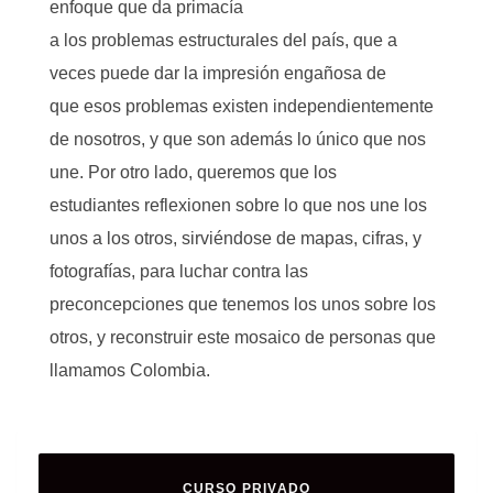
enfoque
que da primacía
a
los
problemas
estructurales del país
,
que a
veces puede dar la impresión engañosa
de
que
e
s
o
s
problem
as
existen independientemente
de nosotros, y que
so
n
además
lo único que nos
une.
Por otro lado
, queremos que los
estudiantes
reflexionen sobre
lo que nos une
los
unos a los otros
,
sirviéndo
se
de mapas, cifras, y
fotografías,
para
luchar contra las
preconcepciones que tenemos los unos sobre los
otros
, y reconstruir este mosaico de personas que
llamamos Colombia
.
CURSO PRIVADO