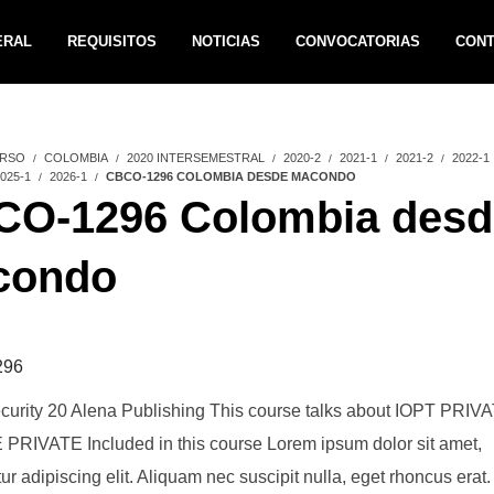
ERAL
REQUISITOS
NOTICIAS
CONVOCATORIAS
CON
RSO
COLOMBIA
2020 INTERSEMESTRAL
2020-2
2021-1
2021-2
2022-1
025-1
2026-1
CBCO-1296 COLOMBIA DESDE MACONDO
O-1296 Colombia desd
condo
296
curity 20 Alena Publishing This course talks about IOPT PRIV
RIVATE Included in this course Lorem ipsum dolor sit amet,
ur adipiscing elit. Aliquam nec suscipit nulla, eget rhoncus erat.