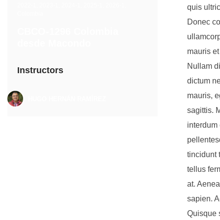
2022-1
,
2023-1
,
2024-1
,
2025-1
,
2026-1
,
quis ultr
Colombia
Donec con
CBCO-1296 Colombia
ullamcorp
desde Macondo
mauris et
Nullam di
Instructors
dictum ne
mauris, e
HUGO HERNÁN RAMÍREZ
sagittis.
interdum 
pellentes
tincidunt 
tellus fe
at. Aenean
sapien. A
Quisque s