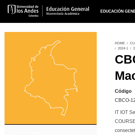
EDUCACIÓN GEN
HOME
CU
2024-1
2
CBC
Ma
Código
CBCO-1
IT IOT Se
COURSE P
consectet
2020 intersemestral
,
2020-2
,
2021-1
,
2021-2
,