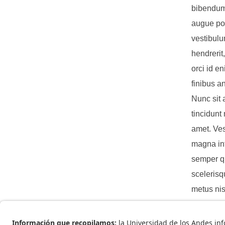
bibendum 
augue pos
vestibulu
hendrerit,
orci id e
finibus a
Nunc sit 
tincidunt
amet. Ves
magna inte
semper qu
scelerisq
metus nis