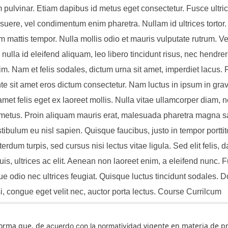
pulvinar. Etiam dapibus id metus eget consectetur. Fusce ultrice
uere, vel condimentum enim pharetra. Nullam id ultrices tortor
m mattis tempor. Nulla mollis odio et mauris vulputate rutrum. V
 nulla id eleifend aliquam, leo libero tincidunt risus, nec hendreri
nim. Nam et felis sodales, dictum urna sit amet, imperdiet lacus.
nte sit amet eros dictum consectetur. Nam luctus in ipsum in grav
amet felis eget ex laoreet mollis. Nulla vitae ullamcorper diam, 
 metus. Proin aliquam mauris erat, malesuada pharetra magna sag
tibulum eu nisl sapien. Quisque faucibus, justo in tempor porttitor
rdum turpis, sed cursus nisi lectus vitae ligula. Sed elit felis, 
is, ultrices ac elit. Aenean non laoreet enim, a eleifend nunc. 
ue odio nec ultrices feugiat. Quisque luctus tincidunt sodales. 
i, congue eget velit nec, auctor porta lectus. Course Currilcum