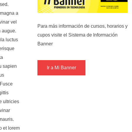
 sed.
n magna a
inar vel
Para más información de cursos, horarios y
n augue.
cupos visite el Sistema de Información
la luctus
Banner
erisque
ta
eu sapien
Ir a Mi Banner
tus
 Fusce
ittis
 ultricies
lvinar
mauris.
o et lorem