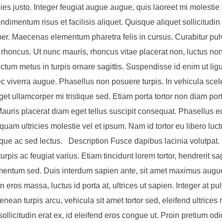
icies justo. Integer feugiat augue augue, quis laoreet mi molestie
dimentum risus et facilisis aliquet. Quisque aliquet sollicitudi
er. Maecenas elementum pharetra felis in cursus. Curabitur pulv
 rhoncus. Ut nunc mauris, rhoncus vitae placerat non, luctus no
ctum metus in turpis ornare sagittis. Suspendisse id enim ut ligu
c viverra augue. Phasellus non posuere turpis. In vehicula scel
get ullamcorper mi tristique sed. Etiam porta tortor non diam por
 Mauris placerat diam eget tellus suscipit consequat. Phasellus 
quam ultricies molestie vel et ipsum. Nam id tortor eu libero luc
que ac sed lectus. Description Fusce dapibus lacinia volutpat.
turpis ac feugiat varius. Etiam tincidunt lorem tortor, hendrerit sag
rmentum sed. Duis interdum sapien ante, sit amet maximus augue
 eros massa, luctus id porta at, ultrices ut sapien. Integer at pu
enean turpis arcu, vehicula sit amet tortor sed, eleifend ultrices 
ollicitudin erat ex, id eleifend eros congue ut. Proin pretium odi