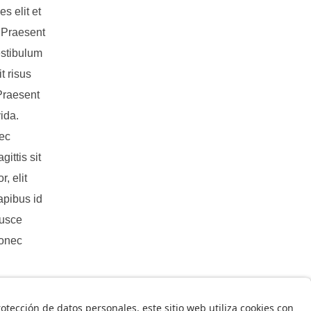
s elit et
. Praesent
estibulum
t risus
 Praesent
ida.
nec
ittis sit
, elit
dapibus id
Fusce
Donec