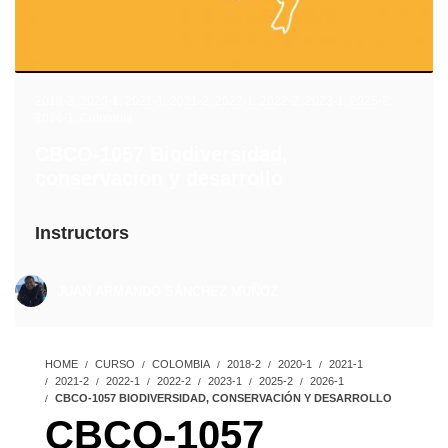
2018-2
,
2020-1
,
2021-1
,
2021-2
,
2022-1
,
2022-2
,
2023-1
,
2025-2
,
2026-1
,
Colombia
CBCO-1057 Biodiversidad,
conservación y desarrollo
Instructors
JUAN ARMANDO SÁNCHEZ MUÑOZ
HOME
CURSO
COLOMBIA
2018-2
2020-1
2021-1
2021-2
2022-1
2022-2
2023-1
2025-2
2026-1
CBCO-1057 BIODIVERSIDAD, CONSERVACIÓN Y DESARROLLO
CBCO-1057