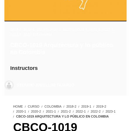
2018-2
,
2019-1
,
2019-2
,
2020-1
,
2020-2
,
2021-1
,
2021-2
,
2022-1
,
2022-2
,
2023-1
,
Colombia
CBCO-1019 Arquitectura y lo público
en Colombia
Instructors
STEFANO ANZELLINI FAJARDO
HOME
CURSO
COLOMBIA
2018-2
2019-1
2019-2
2020-1
2020-2
2021-1
2021-2
2022-1
2022-2
2023-1
CBCO-1019 ARQUITECTURA Y LO PÚBLICO EN COLOMBIA
CBCO-1019