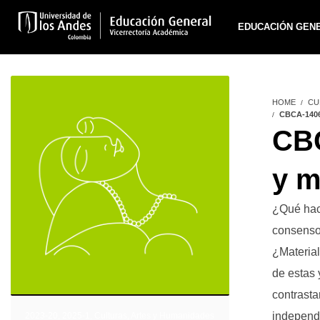
EDUCACIÓN GEN
HOME
CU
CBCA-140
CBC
y 
¿Qué hace
consenso
¿Materia
de estas 
contrasta
independ
2023-20
,
2025-1
,
Culturas, Artes y Humanidades