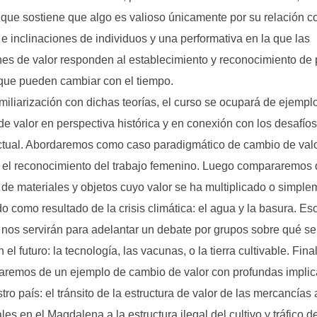
 que sostiene que algo es valioso únicamente por su relación c
 e inclinaciones de individuos y una performativa en la que las
nes de valor responden al establecimiento y reconocimiento de
que pueden cambiar con el tiempo.
amiliarización con dichas teorías, el curso se ocupará de ejempl
e valor en perspectiva histórica y en conexión con los desafíos
tual. Abordaremos como caso paradigmático de cambio de valo
r el reconocimiento del trabajo femenino. Luego compararemos
de materiales y objetos cuyo valor se ha multiplicado o simple
o como resultado de la crisis climática: el agua y la basura. Es
nos servirán para adelantar un debate por grupos sobre qué s
 el futuro: la tecnología, las vacunas, o la tierra cultivable. Fin
aremos de un ejemplo de cambio de valor con profundas impli
tro país: el tránsito de la estructura de valor de las mercancías 
ales en el Magdalena a la estructura ilegal del cultivo y tráfico d