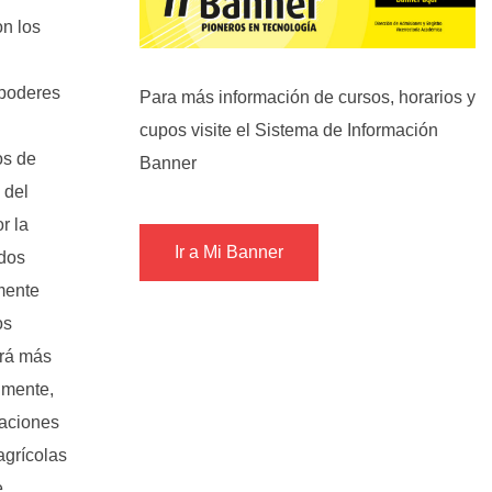
on los
 poderes
Para más información de cursos, horarios y
cupos visite el Sistema de Información
os de
Banner
 del
r la
Ir a Mi Banner
 dos
mente
os
erá más
almente,
caciones
agrícolas
e