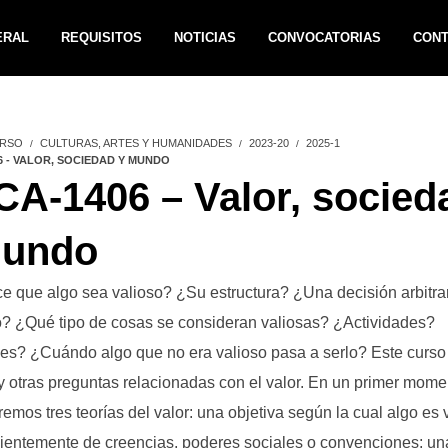
ERAL
REQUISITOS
NOTICIAS
CONVOCATORIAS
CON
RSO
CULTURAS, ARTES Y HUMANIDADES
2023-20
2025-1
6 - VALOR, SOCIEDAD Y MUNDO
A-1406 – Valor, socied
mundo
 que algo sea valioso? ¿Su estructura? ¿Una decisión arbitrar
? ¿Qué tipo de cosas se consideran valiosas? ¿Actividades?
les? ¿Cuándo algo que no era valioso pasa a serlo? Este curso
y otras preguntas relacionadas con el valor. En un primer mome
remos tres teorías del valor: una objetiva según la cual algo es 
ientemente de creencias, poderes sociales o convenciones; un