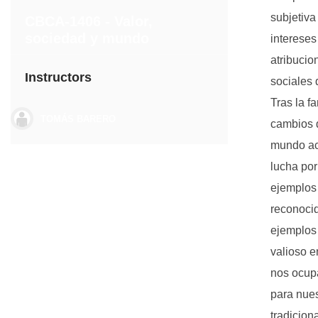
subjetiva
CBCA-1406 - Valor,
sociedad y mundo
intereses
atribucio
Instructors
sociales 
Tras la f
TOMÁS BARERO
cambios d
mundo ac
lucha po
ejemplos 
reconocid
ejemplos 
valioso en
nos ocup
para nues
tradicion