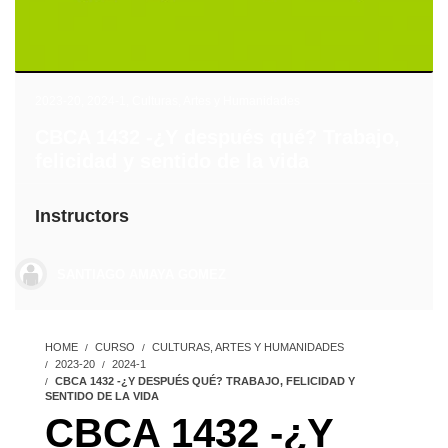
2023-20
,
2024-1
,
Culturas, Artes y Humanidades
CBCA 1432 -¿Y después qué? Trabajo,
felicidad y sentido de la vida
Instructors
SANTIAGO AMAYA GOMEZ
HOME
CURSO
CULTURAS, ARTES Y HUMANIDADES
2023-20
2024-1
CBCA 1432 -¿Y DESPUÉS QUÉ? TRABAJO, FELICIDAD Y
SENTIDO DE LA VIDA
CBCA 1432 -¿Y