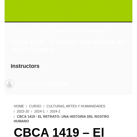
2023-20
,
2024-1
,
2024-2
,
Culturas, Artes y Humanidades
CBCA 1419 - El retrato: una historia del
rostro humano
Instructors
CICLO BÁSICO UNIANDINO
HOME
CURSO
CULTURAS, ARTES Y HUMANIDADES
2023-20
2024-1
2024-2
CBCA 1419 - EL RETRATO: UNA HISTORIA DEL ROSTRO
HUMANO
CBCA 1419 – El