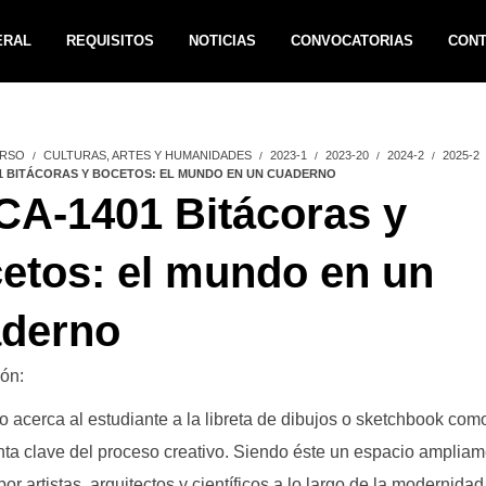
ERAL
REQUISITOS
NOTICIAS
CONVOCATORIAS
CON
RSO
CULTURAS, ARTES Y HUMANIDADES
2023-1
2023-20
2024-2
2025-2
1 BITÁCORAS Y BOCETOS: EL MUNDO EN UN CUADERNO
A-1401 Bitácoras y
etos: el mundo en un
derno
ón:
o acerca al estudiante a la libreta de dibujos o sketchbook com
ta clave del proceso creativo. Siendo éste un espacio amplia
por artistas, arquitectos y científicos a lo largo de la modernidad