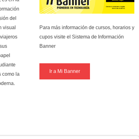
formación
sión del
n visual
Para más información de cursos, horarios y
 viajeros
cupos visite el Sistema de Información
 sus
Banner
papel
udiante
Ir a Mi Banner
s como la
moderna.