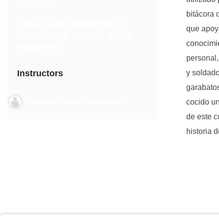
y Humanidades
bitácora 
CBCA-1401 Bitácoras y
que apoya
bocetos: el mundo en un
conocimie
cuaderno
personal,
Instructors
y soldado
garabatos
cocido un
VERONICA URIBE HANABERGH
de este c
historia d