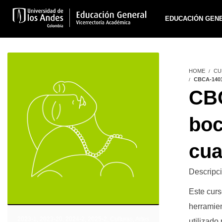
EDUCACIÓN GEN
HOME
CU
CBCA-140
CBC
boc
cua
Descripci
Este curs
herramien
2023-1
,
2023-20
,
2024-2
,
2025-2
,
Culturas, Artes
utilizado 