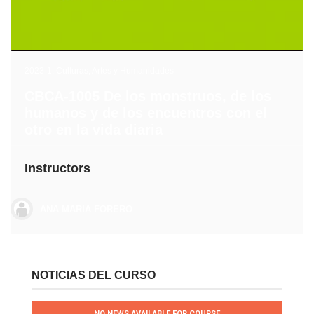
2023-1
,
Culturas, Artes y Humanidades
CBCA-1005 De los monstruos, de los
humanos y de los encuentros con el
otro en la vida diaria
Instructors
ANA MARIA FORERO
NOTICIAS DEL CURSO
NO NEWS AVAILABLE FOR COURSE