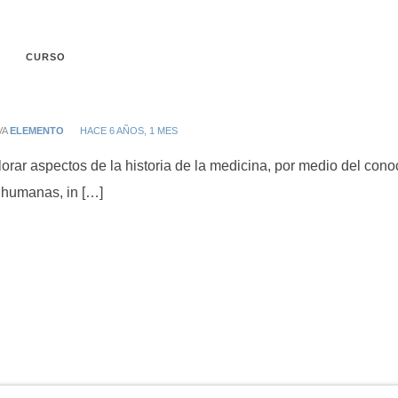
CURSO
VA
ELEMENTO
HACE 6 AÑOS, 1 MES
r aspectos de la historia de la medicina, por medio del conoc
 humanas, in […]