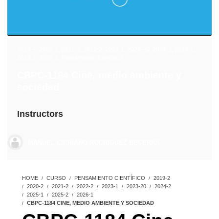
2019-2
,
2020-2
,
2021-2
,
2022-2
,
2023-1
,
2023-20
,
2024-2
,
2025-1
,
2025-2
,
2026-1
,
Pensamiento Científico
CBPC-1184 Cine, medio ambiente y
sociedad
Instructors
MANUEL CIPRIANO RODRIGUEZ BECERRA
HOME
CURSO
PENSAMIENTO CIENTÍFICO
2019-2
2020-2
2021-2
2022-2
2023-1
2023-20
2024-2
2025-1
2025-2
2026-1
CBPC-1184 CINE, MEDIO AMBIENTE Y SOCIEDAD