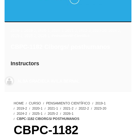
2019-1
,
2019-2
,
2020-1
,
2021-1
,
2021-2
,
2022-2
,
2023-20
,
2024-2
,
2025-1
,
2025-2
,
2026-1
,
Pensamiento Científico
CBPC-1182 Ciborgs/ posthumanos
Instructors
ALBA GRACIELA AVILA BERNAL
HOME
CURSO
PENSAMIENTO CIENTÍFICO
2019-1
2019-2
2020-1
2021-1
2021-2
2022-2
2023-20
2024-2
2025-1
2025-2
2026-1
CBPC-1182 CIBORGS/ POSTHUMANOS
CBPC-1182