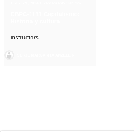
1
,
2023-20
,
2024-1
,
Pensamiento Científico
CBPC-1181 Capitalismo:
Historia y cultura
Instructors
SERJE MARGARITA ANZELLINI