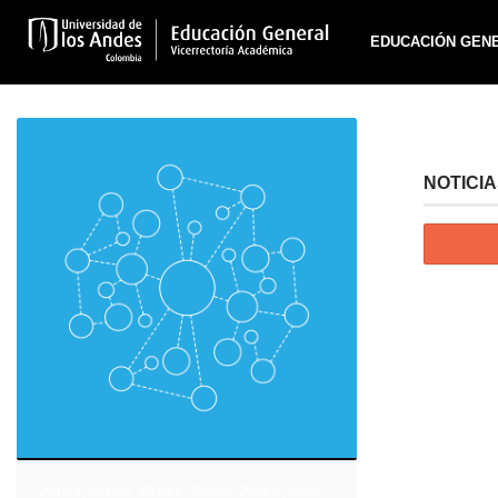
EDUCACIÓN GEN
NOTICI
2019-1
,
2019-2
,
2020-1
,
2020-2
,
2021-2
,
2023-