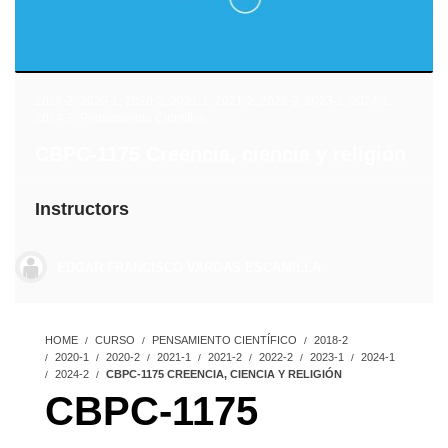
2018-2
,
2020-1
,
2020-2
,
2021-1
,
2021-2
,
2022-2
,
2023-1
,
2024-1
,
2024-2
,
Pensamiento Científico
CBPC-1175 Creencia, ciencia y religión
Instructors
EDGAR FRANCISCO VARGAS ESCAMILLA
HOME
CURSO
PENSAMIENTO CIENTÍFICO
2018-2
2020-1
2020-2
2021-1
2021-2
2022-2
2023-1
2024-1
2024-2
CBPC-1175 CREENCIA, CIENCIA Y RELIGIÓN
CBPC-1175