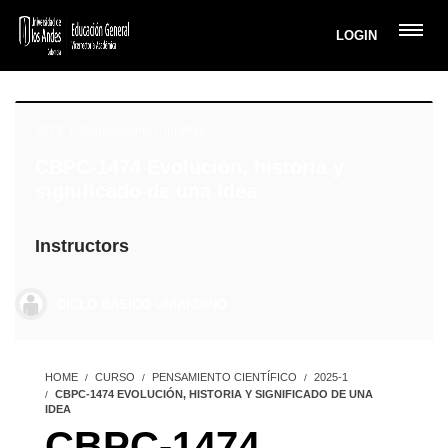
LOGIN
2025-1
,
Pensamiento Científico
CBPC-1474 Evolución, historia y
significado de una idea
Instructors
CICLO BÁSICO UNIANDINO
HOME
CURSO
PENSAMIENTO CIENTÍFICO
2025-1
CBPC-1474 EVOLUCIÓN, HISTORIA Y SIGNIFICADO DE UNA
IDEA
CBPC-1474