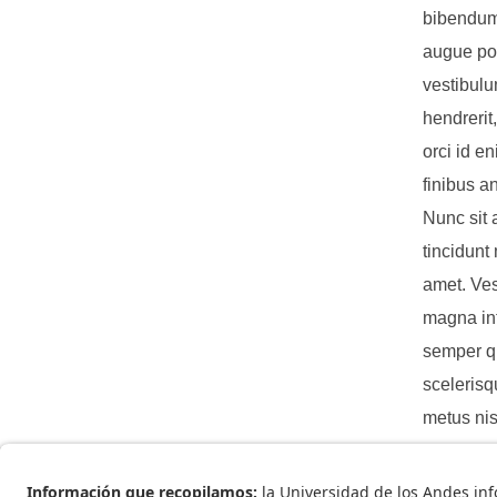
bibendum 
augue pos
vestibulu
hendrerit,
orci id e
finibus a
Nunc sit 
tincidunt
amet. Ves
magna inte
semper qu
scelerisq
metus nis