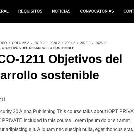
ERAL
REQUISITOS
NOTICIAS
CONVOCATORIAS
CON
RSO
COLOMBIA
2019-2
2020-2
2021-2
2022-2
2023-20
1 OBJETIVOS DEL DESARROLLO SOSTENIBLE
O-1211 Objetivos del
arrollo sostenible
211
curity 20 Alena Publishing This course talks about IOPT PRIV
RIVATE Included in this course Lorem ipsum dolor sit amet,
ur adipiscing elit. Aliquam nec suscipit nulla, eget rhoncus erat.