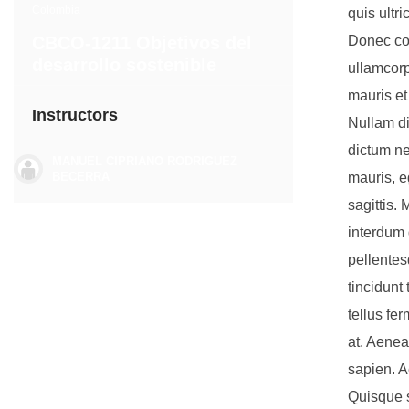
Colombia
quis ultr
CBCO-1211 Objetivos del
Donec con
desarrollo sostenible
ullamcorp
mauris et
Instructors
Nullam di
dictum ne
MANUEL CIPRIANO RODRIGUEZ
BECERRA
mauris, e
sagittis.
interdum 
pellentes
tincidunt 
tellus fe
at. Aenean
sapien. A
Quisque s