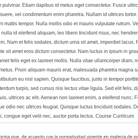
pulvinar. Etiam dapibus id metus eget consectetur. Fusce ultrice
uere, vel condimentum enim pharetra. Nullam id ultrices tortor
m mattis tempor. Nulla mollis odio et mauris vulputate rutrum. V
 nulla id eleifend aliquam, leo libero tincidunt risus, nec hendreri
nim. Nam et felis sodales, dictum urna sit amet, imperdiet lacus.
nte sit amet eros dictum consectetur. Nam luctus in ipsum in grav
amet felis eget ex laoreet mollis. Nulla vitae ullamcorper diam, 
 metus. Proin aliquam mauris erat, malesuada pharetra magna sag
tibulum eu nisl sapien. Quisque faucibus, justo in tempor porttitor
rdum turpis, sed cursus nisi lectus vitae ligula. Sed elit felis, 
is, ultrices ac elit. Aenean non laoreet enim, a eleifend nunc. 
ue odio nec ultrices feugiat. Quisque luctus tincidunt sodales. 
i, congue eget velit nec, auctor porta lectus. Course Currilcum