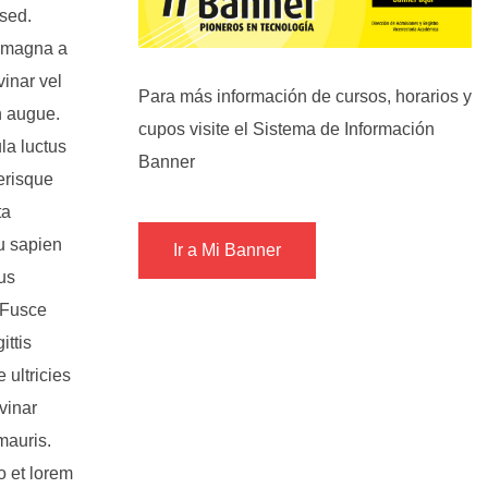
 sed.
n magna a
inar vel
Para más información de cursos, horarios y
n augue.
cupos visite el Sistema de Información
la luctus
Banner
erisque
ta
eu sapien
Ir a Mi Banner
tus
 Fusce
ittis
 ultricies
lvinar
mauris.
o et lorem