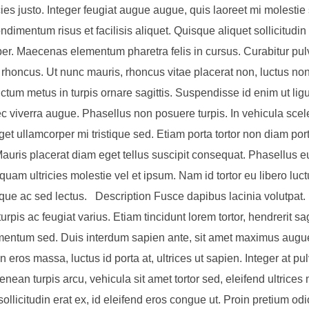
icies justo. Integer feugiat augue augue, quis laoreet mi molestie
dimentum risus et facilisis aliquet. Quisque aliquet sollicitudi
er. Maecenas elementum pharetra felis in cursus. Curabitur pulv
 rhoncus. Ut nunc mauris, rhoncus vitae placerat non, luctus no
ctum metus in turpis ornare sagittis. Suspendisse id enim ut ligu
c viverra augue. Phasellus non posuere turpis. In vehicula scel
get ullamcorper mi tristique sed. Etiam porta tortor non diam por
 Mauris placerat diam eget tellus suscipit consequat. Phasellus 
quam ultricies molestie vel et ipsum. Nam id tortor eu libero luc
que ac sed lectus. Description Fusce dapibus lacinia volutpat.
turpis ac feugiat varius. Etiam tincidunt lorem tortor, hendrerit sag
rmentum sed. Duis interdum sapien ante, sit amet maximus augue
 eros massa, luctus id porta at, ultrices ut sapien. Integer at pu
enean turpis arcu, vehicula sit amet tortor sed, eleifend ultrices 
ollicitudin erat ex, id eleifend eros congue ut. Proin pretium odi