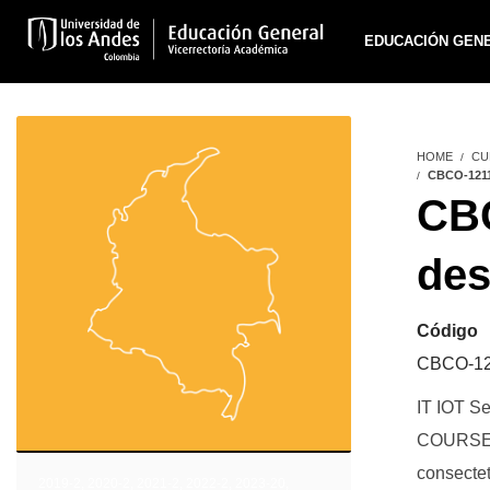
EDUCACIÓN GEN
HOME
CU
CBCO-121
CBC
des
Código
CBCO-1
IT IOT Se
COURSE P
consectet
2019-2
,
2020-2
,
2021-2
,
2022-2
,
2023-20
,