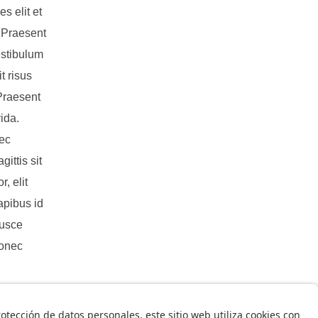
s elit et
. Praesent
estibulum
t risus
 Praesent
ida.
nec
ittis sit
, elit
dapibus id
Fusce
Donec