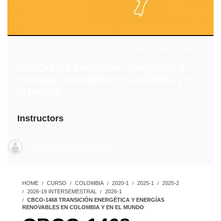
2020-1
,
2025-1
,
2025-2
,
2026-1
,
2026-19 intersemestral
,
Colombia
CBCO-1468 Transición energética y
energías renovables en Colombia y en
el mundo
Instructors
CICLO BÁSICO UNIANDINO
HOME
CURSO
COLOMBIA
2020-1
2025-1
2025-2
2026-19 INTERSEMESTRAL
2026-1
CBCO-1468 TRANSICIÓN ENERGÉTICA Y ENERGÍAS
RENOVABLES EN COLOMBIA Y EN EL MUNDO