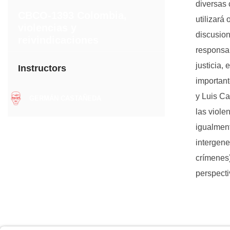
diversas 
CBCO-1393 Colombia,
utilizará
violencias y
discusion
reivindicaciones
responsab
justicia,
Instructors
important
y Luis Ca
GERMÁN CASTAÑEDA
las viole
igualment
intergene
crímenes)
perspect