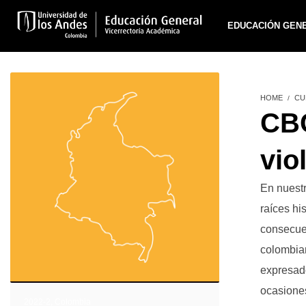
EDUCACIÓN GEN
HOME
CU
CBC
vio
En nuestr
raíces hi
consecuen
colombian
expresad
ocasiones
2022-2
,
Colombia