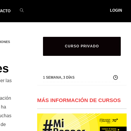
LOGIN
TACTO
CIONES
CURSO PRIVADO
es
1 SEMANA, 3 DÍAS
er las
lación
MÁS INFORMACIÓN DE CURSOS
 ha
muchas
 de