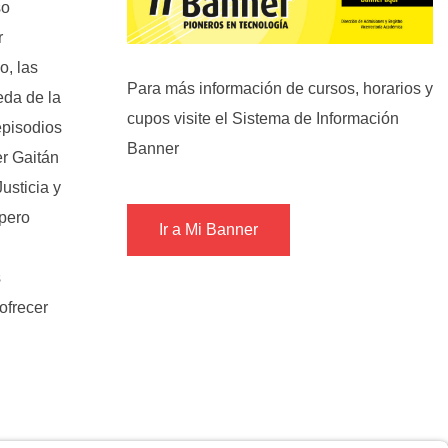
so
r
o, las
Para más información de cursos, horarios y
eda de la
cupos visite el Sistema de Información
episodios
Banner
er Gaitán
usticia y
 pero
Ir a Mi Banner
s
ofrecer