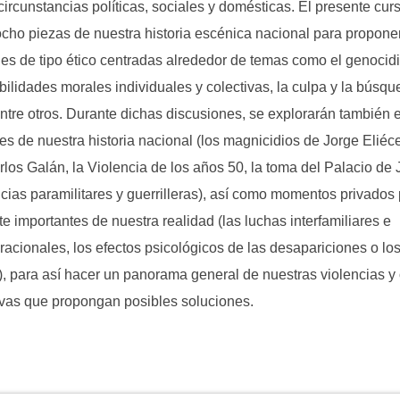
circunstancias políticas, sociales y domésticas. El presente cur
 ocho piezas de nuestra historia escénica nacional para propone
es de tipo ético centradas alrededor de temas como el genocidi
ilidades morales individuales y colectivas, la culpa y la búsqu
 entre otros. Durante dichas discusiones, se explorarán también 
es de nuestra historia nacional (los magnicidios de Jorge Eliéc
rlos Galán, la Violencia de los años 50, la toma del Palacio de J
ncias paramilitares y guerrilleras), así como momentos privados
e importantes de nuestra realidad (las luchas interfamiliares e
racionales, los efectos psicológicos de las desapariciones o lo
, para así hacer un panorama general de nuestras violencias y 
ivas que propongan posibles soluciones.