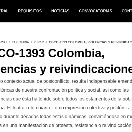
ERAL
REQUISITOS
NOTICIAS
CONVOCATORIAS
CON
RSO
COLOMBIA
2022-2
CBCO-1393 COLOMBIA, VIOLENCIAS Y REIVINDICA
O-1393 Colombia,
lencias y reivindicacion
o contexto actual de postconflicto, resulta indispensable entend
stóricas de nuestra confrontación política y social, así como las
cias que ésta ha tenido sobre todos los estamentos de la pob
a. El teatro colombiano, como expresión colectiva y polifónica,
o durante décadas todas estas dinámicas, convirtiéndose en 
 en una manifestación de protesta, resistencia o reivindicación