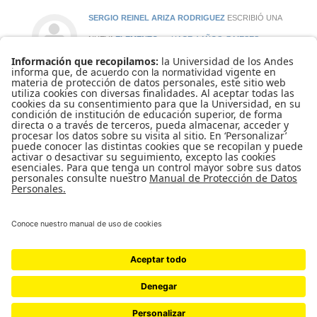
SERGIO REINEL ARIZA RODRIGUEZ
ESCRIBIÓ UNA
NUEVA
ELEMENTO
HACE 4 AÑOS, 7 MESES
Descripción: Al igual que en
la época contemporánea
el saber fue valorado en la antigua
Grecia como uno de los más altos
bienes del hombre y fue objeto
de preocupación en la poesía, la
religión y la filosofía. Pl […]
UNIVERSIDAD DE LOS ANDES | VIGILADA MINEDUCACIÓN. RECONOCIMIENTO
COMO UNIVERSIDAD: DECRETO 1297 DEL 30 DE MAYO DE 1964.