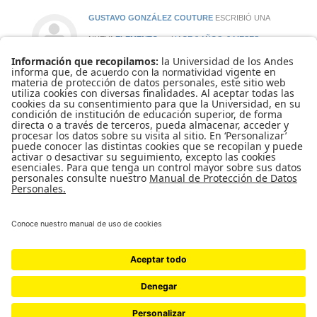
GUSTAVO GONZÁLEZ COUTURE
ESCRIBIÓ UNA
NUEVA
ELEMENTO
HACE 8 AÑOS, 2 MESES
[vc_row][vc_column]
[vc_column_text]Descripción
*Este curso se ofrece en español.
Los acontecimientos de altos
ejecutivos involucrados en escándalos
de sobornos y toda suerte de
conductas indebidas, buen nú […]
UNIVERSIDAD DE LOS ANDES | VIGILADA MINEDUCACIÓN. RECONOCIMIENTO
COMO UNIVERSIDAD: DECRETO 1297 DEL 30 DE MAYO DE 1964.