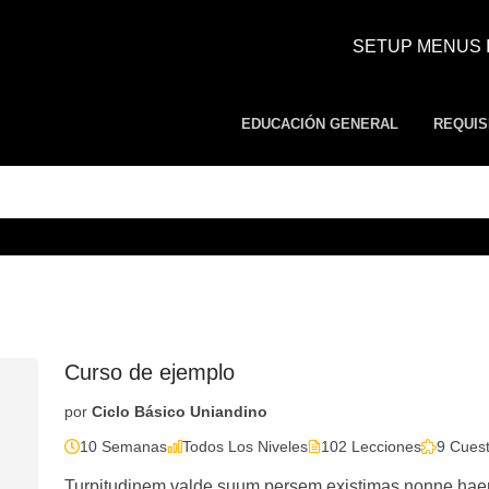
SETUP MENUS I
EDUCACIÓN GENERAL
REQUIS
Curso de ejemplo
por
Ciclo Básico Uniandino
10 Semanas
Todos Los Niveles
102 Lecciones
9 Cuest
Turpitudinem valde suum persem existimas nonne haeret