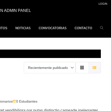
LOGIN
N ADMIN PANEL
ITOS
NOTICIAS
CONVOCATORIAS
CONTACTO
ionarios
0 Estudiantes
 vendibiliora par putas distinctio carneade ineleganter