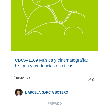
CBCA-1169 Música y cinematografía:
historia y tendencias estéticas
( RESEÑAS )
0
MARCELA GARCÍA BOTERO
PRIVADO