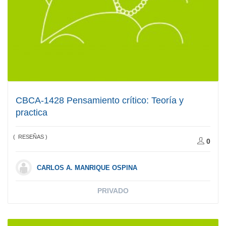
CBCA-1428 Pensamiento crítico: Teoría y
practica
( RESEÑAS )
0
CARLOS A. MANRIQUE OSPINA
PRIVADO