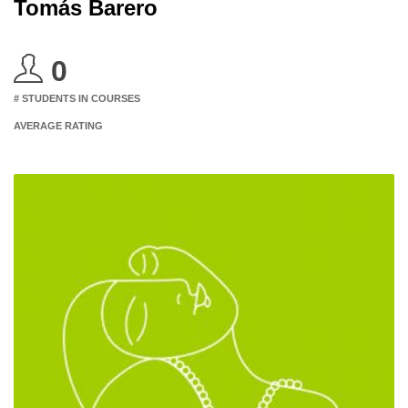
Tomás Barero
0
# STUDENTS IN COURSES
AVERAGE RATING