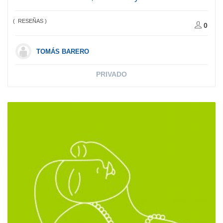
( RESEÑAS )
0
TOMÁS BARERO
PRIVADO