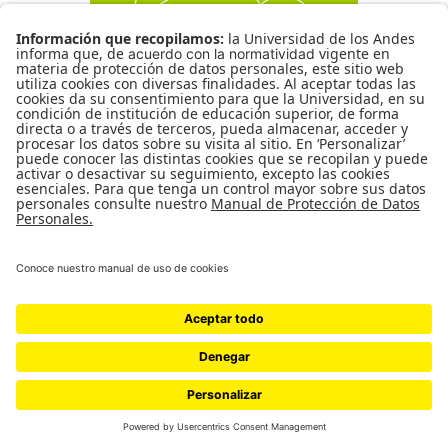
CBCA-1129 Libros prohibidos
Código
CBCA-1129
Leer más