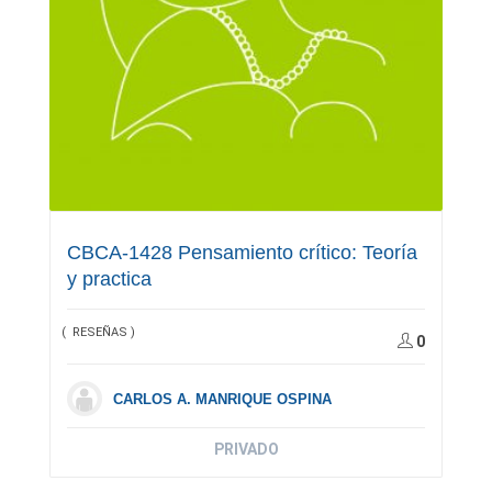
CBCA-1428 Pensamiento crítico: Teoría
y practica
( RESEÑAS )
0
CARLOS A. MANRIQUE OSPINA
PRIVADO