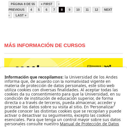
PÁGINA 8 DE 55
« FIRST
‹
PREVIOUS
4
5
6
7
8
9
10
11
12
NEXT
›
LAST »
MÁS INFORMACIÓN DE CURSOS
Para más información de cursos, horarios y cupos visite el
Sistema de Información Banner