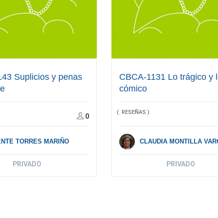
43 Suplicios y penas
CBCA-1131 Lo trágico y 
te
cómico
( RESEÑAS )
0
ENTE TORRES MARIÑO
CLAUDIA MONTILLA VA
PRIVADO
PRIVADO