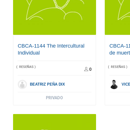
CBCA-1144 The Intercultural
CBCA-11
Individual
de muer
( RESEÑAS )
( RESEÑAS )
0
BEATRIZ PEÑA DIX
VIC
PRIVADO