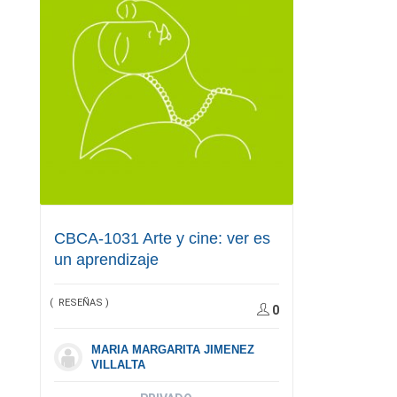
CBCA-1031 Arte y cine: ver es
un aprendizaje
( RESEÑAS )
0
MARIA MARGARITA JIMENEZ
VILLALTA